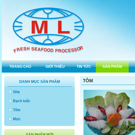
TRANG CHỦ
GIỚI THIỆU
TIN TỨC
SẢN PHẨM
TÔM
DANH MỤC SẢN PHẨM
Ghẹ
Bạch tuộc
Tôm
Mực
SẢN PHẨM MỚI