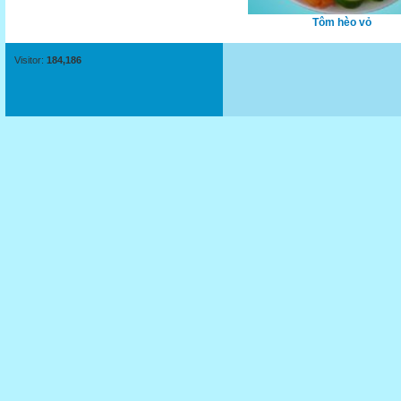
Tôm hèo vỏ
Visitor:
184,186
Ghẹ ba chấm nguyên con
Tôm mũ ni vỏ